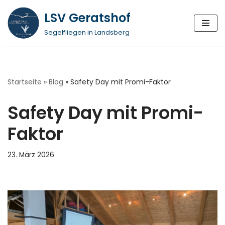
LSV Geratshof
Zum
Segelfliegen in Landsberg
Inhalt
springen
Startseite
»
Blog
»
Safety Day mit Promi-Faktor
Safety Day mit Promi-
Faktor
23. März 2026