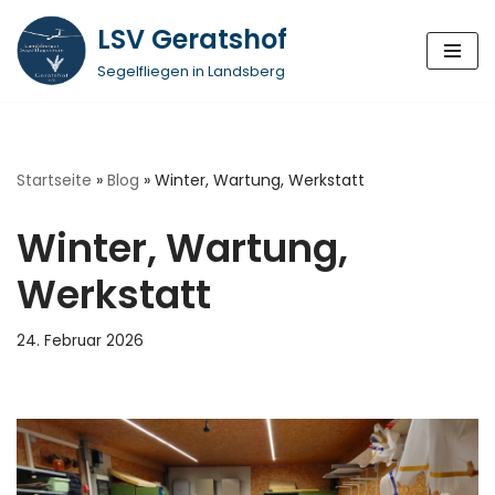
LSV Geratshof
Zum
Segelfliegen in Landsberg
Inhalt
springen
Startseite
»
Blog
»
Winter, Wartung, Werkstatt
Winter, Wartung,
Werkstatt
24. Februar 2026